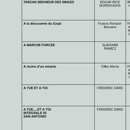
TARZAN SEIGNEUR DES SINGES
EDGAR RICE
B
BURROUGHS
<
A la découverte du Graal
Francis Richard-
F
Bessiere
A
N
A MARCHE FORCEE
SLAVOMIR
RAWICZ
A moins d'un miracle
Gilles Morris
F
A
N
A TUE ET A TOI
FREDERIC DARD
A TUE.....ET A TOI
FREDERIC DARD
INTEGRALE 03
SAN-ANTONIO