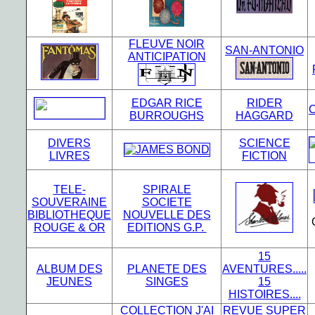
FLEUVE NOIR
SAN-ANTONIO
ANTICIPATION
EDGAR RICE
RIDER
BURROUGHS
HAGGARD
DIVERS
SCIENCE
LIVRES
FICTION
TELE-
SPIRALE
SOUVERAINE
SOCIETE
BIBLIOTHEQUE
NOUVELLE DES
ROUGE & OR
EDITIONS G.P.
15
ALBUM DES
PLANETE DES
AVENTURES.....
JEUNES
SINGES
15
HISTOIRES....
COLLECTION J'AI
REVUE SUPER