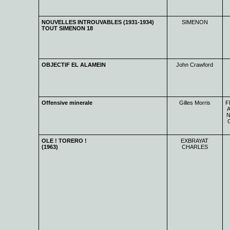
NOUVELLES INTROUVABLES (1931-1934)
SIMENON
TOUT SIMENON 18
OBJECTIF EL ALAMEIN
John Crawford
Offensive minerale
Gilles Morris
F
A
N
OLE ! TORERO !
EXBRAYAT
(1963)
CHARLES