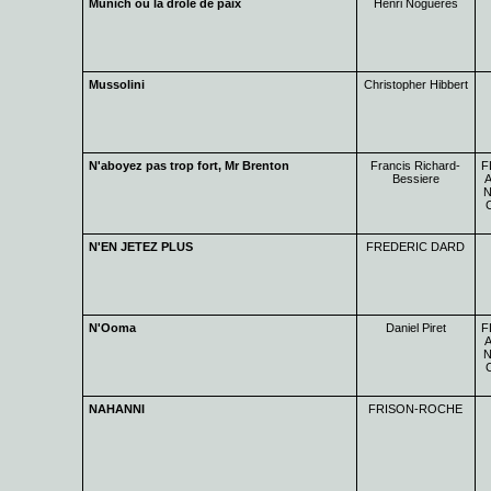
Munich ou la drôle de paix
Henri Noguères
Mussolini
Christopher Hibbert
N'aboyez pas trop fort, Mr Brenton
Francis Richard-
F
Bessiere
A
N
N'EN JETEZ PLUS
FREDERIC DARD
N'Ooma
Daniel Piret
F
A
N
NAHANNI
FRISON-ROCHE