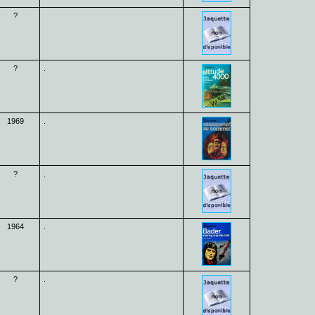
?
?
.
1969
.
?
.
1964
.
?
.