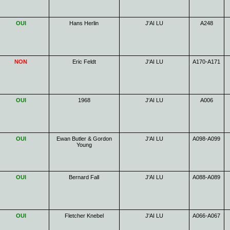
OUI
Hans Herlin
J'AI LU
A248
NON
Eric Feldt
J'AI LU
A170-A171
OUI
1968
J'AI LU
A006
OUI
Ewan Butler & Gordon
J'AI LU
A098-A099
Young
OUI
Bernard Fall
J'AI LU
A088-A089
OUI
Fletcher Knebel
J'AI LU
A066-A067