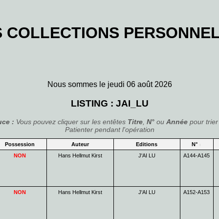
 COLLECTIONS PERSONNE
Nous sommes le jeudi 06 août 2026
LISTING : JAI_LU
uce :
Vous pouvez cliquer sur les entêtes
Titre
,
N°
ou
Année
pour trier 
Patienter pendant l'opération
Possession
Auteur
Editions
N°
NON
Hans Hellmut Kirst
J'AI LU
A144-A145
NON
Hans Hellmut Kirst
J'AI LU
A152-A153