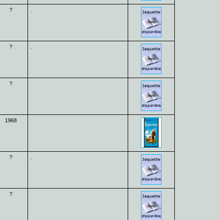
?
.
?
.
?
1968
?
.
?