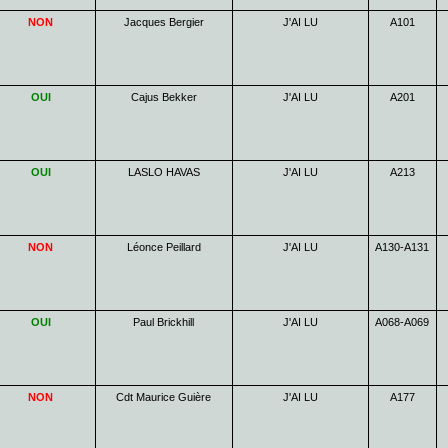
NON
Jacques Bergier
J'AI LU
A101
OUI
Cajus Bekker
J'AI LU
A201
OUI
LASLO HAVAS
J'AI LU
A213
NON
Léonce Peillard
J'AI LU
A130-A131
OUI
Paul Brickhill
J'AI LU
A068-A069
NON
Cdt Maurice Guière
J'AI LU
A177