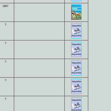
1967
.
?
?
?
?
?