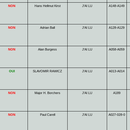
NON
Hans Hellmut Kirst
J'AI LU
A148-A149
NON
Adrian Ball
J'AI LU
A128-A129
NON
Alan Burgess
J'AI LU
A058-A059
OUI
SLAVOMIR RAWICZ
J'AI LU
A013-A014
NON
Major H. Borchers
J'AI LU
A189
NON
Paul Carell
J'AI LU
A027-028-0