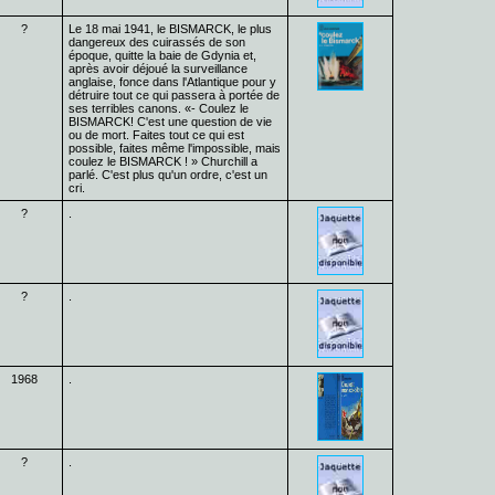
?
Le 18 mai 1941, le BISMARCK, le plus
dangereux des cuirassés de son
époque, quitte la baie de Gdynia et,
après avoir déjoué la surveillance
anglaise, fonce dans l'Atlantique pour y
détruire tout ce qui passera à portée de
ses terribles canons. «- Coulez le
BISMARCK! C'est une question de vie
ou de mort. Faites tout ce qui est
possible, faites même l'impossible, mais
coulez le BISMARCK ! » Churchill a
parlé. C'est plus qu'un ordre, c'est un
cri.
?
.
?
.
1968
.
?
.