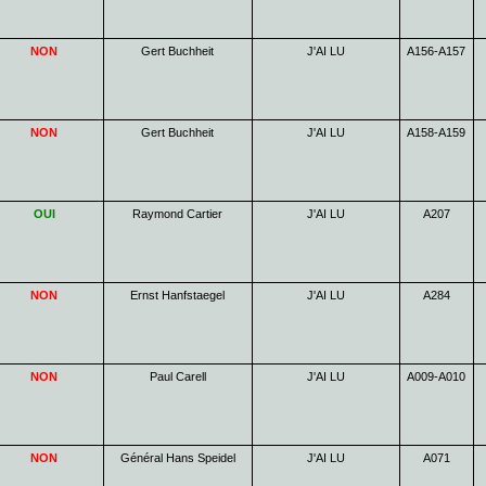
NON
Gert Buchheit
J'AI LU
A156-A157
NON
Gert Buchheit
J'AI LU
A158-A159
OUI
Raymond Cartier
J'AI LU
A207
NON
Ernst Hanfstaegel
J'AI LU
A284
NON
Paul Carell
J'AI LU
A009-A010
NON
Général Hans Speidel
J'AI LU
A071