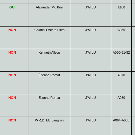
OUI
Alexander Mc Kee
J'AI LU
A180
NON
Colonel Oreste Pinto
J'AI LU
A035
NON
Kenneth Allsop
J'AI LU
A050-51-52
NON
Étienne Romat
J'AI LU
A070
NON
Étienne Romat
J'AI LU
A080
NON
W.R.D. Mc Laughlin
J'AI LU
A064-A065