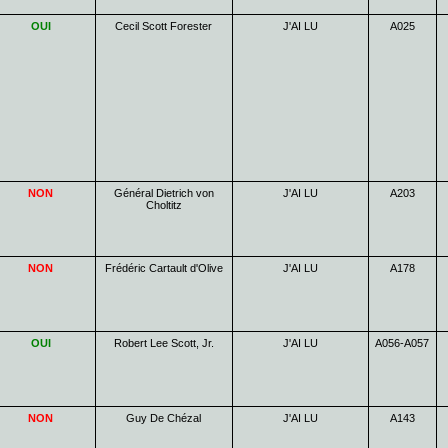
OUI
Cecil Scott Forester
J'AI LU
A025
NON
Général Dietrich von
J'AI LU
A203
Choltitz
NON
Frédéric Cartault d'Olive
J'AI LU
A178
OUI
Robert Lee Scott, Jr.
J'AI LU
A056-A057
NON
Guy De Chézal
J'AI LU
A143