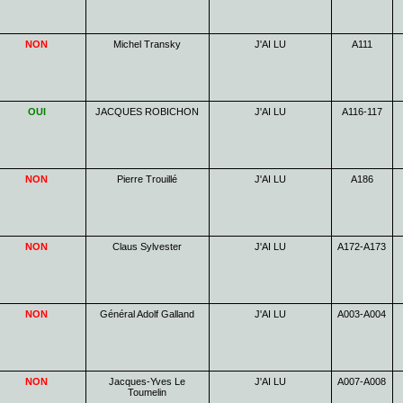
NON
Michel Transky
J'AI LU
A111
OUI
JACQUES ROBICHON
J'AI LU
A116-117
NON
Pierre Trouillé
J'AI LU
A186
NON
Claus Sylvester
J'AI LU
A172-A173
NON
Général Adolf Galland
J'AI LU
A003-A004
NON
Jacques-Yves Le
J'AI LU
A007-A008
Toumelin