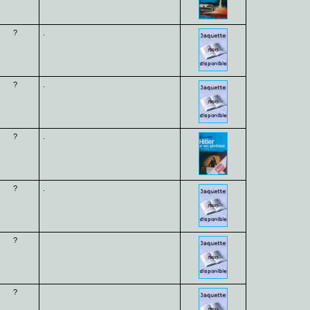
?
.
?
.
?
.
?
.
?
?