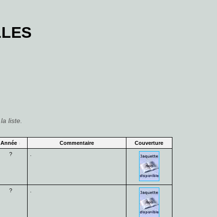
LLES
la liste.
Année
Commentaire
Couverture
?
.
?
.