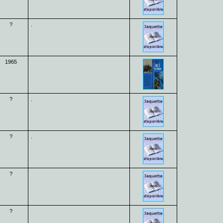
?
.
1965
?
.
?
.
?
?