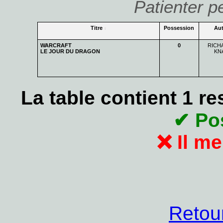
Patienter p
Titre
Possession
Aut
WARCRAFT
0
RICHA
LE JOUR DU DRAGON
KN
La table contient 1 r
✔ Po
❌ Il m
Retour