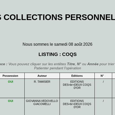
 COLLECTIONS PERSONNE
Nous sommes le samedi 08 août 2026
LISTING : COQS
uce :
Vous pouvez cliquer sur les entêtes
Titre
,
N°
ou
Année
pour trier 
Patienter pendant l'opération
Possession
Auteur
Editions
N°
OUI
R. TAMISIER
EDITIONS
/
DES<br>DEUX COQS
D'OR
OUI
GIOVANNA VEDOVELLO
EDITIONS
/
GIACOMELLI
DES<br>DEUX COQS
D'OR