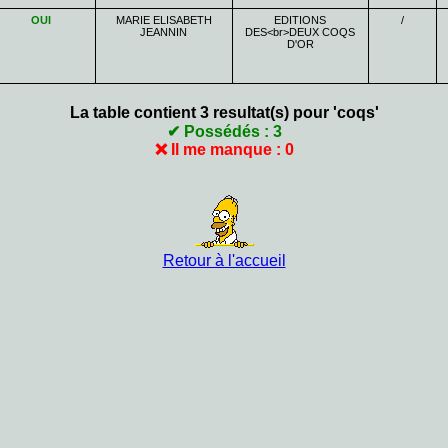
OUI
MARIE ELISABETH
EDITIONS
/
JEANNIN
DES<br>DEUX COQS
D'OR
La table contient 3 resultat(s) pour 'coqs'
✔ Possédés : 3
❌ Il me manque : 0
Retour à l'accueil