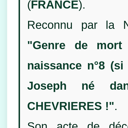
(
FRANCE
).
Reconnu par la N
"Genre de mort 
naissance n°8 (si 
Joseph né dan
CHEVRIERES !"
.
Son acte de décé