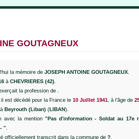
INE GOUTAGNEUX
'hui la mémoire de
JOSEPH ANTOINE GOUTAGNEUX
.
16
à
CHEVRIERES (42)
.
 exerçait la profession de
.
 il est décédé pour la France le
10 Juillet 1941
, à l'âge de
2
 à
Beyrouth (Liban)
(
LIBAN
).
n avec la mention
"Pas d'information - Soldat au 17e r
- "
.
é officiellement transcrit dans la commune de
?
.