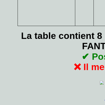
La table contient 8
FANT
✔ Po
❌ Il m